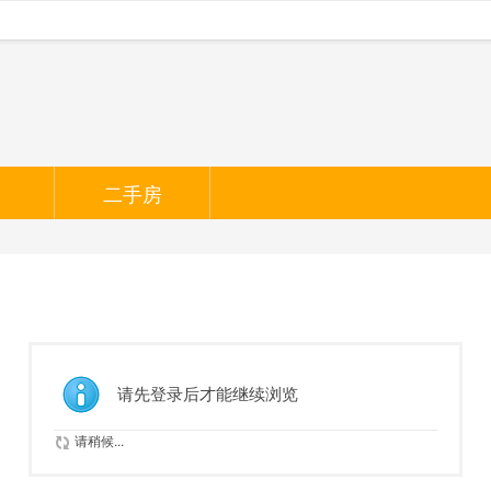
二手房
请先登录后才能继续浏览
请稍候...