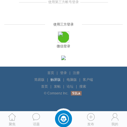
使用第三方帐号登录
使用三方登录
微信登录
首页
|
登录
|
注册
简易版
|
触屏版
|
电脑版
|
客户端
首页
|
发帖
|
论坛
|
搜索
© Comsenz Inc.
51La
聚焦
话题
发布
我的