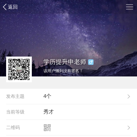
返回
学历提升申老师
该用户懒到没有签名！
4个
发布主题
秀才
当前等级
二维码