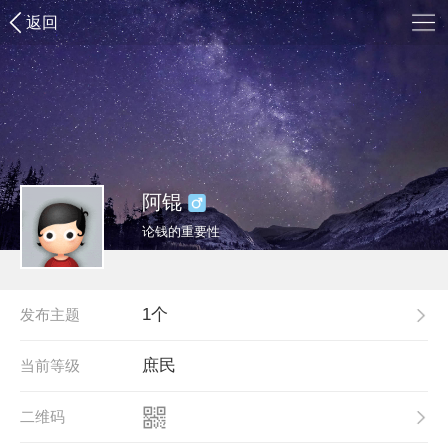
返回
阿锟
论钱的重要性
1个
发布主题
庶民
当前等级
二维码