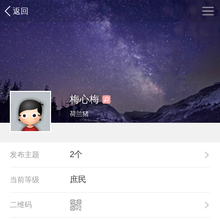
返回
梅心梅
荷兰猪
2个
发布主题
庶民
当前等级
二维码