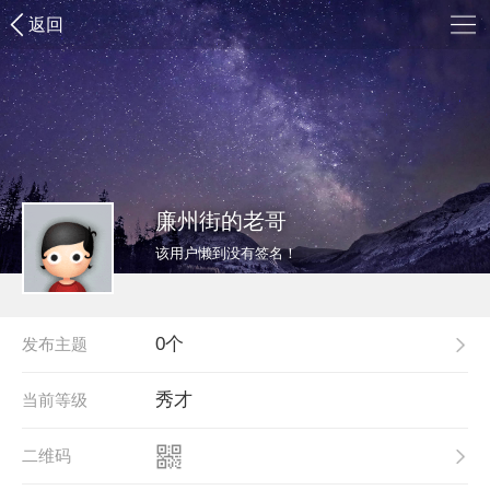
返回
廉州街的老哥
该用户懒到没有签名！
0个
发布主题
秀才
当前等级
二维码