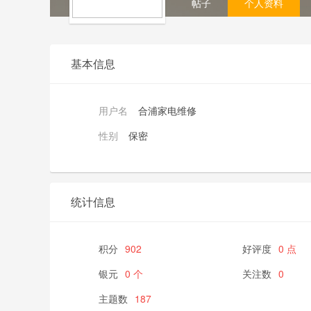
帖子
个人资料
基本信息
用户名
合浦家电维修
性别
保密
统计信息
积分
902
好评度
0 点
银元
0 个
关注数
0
主题数
187