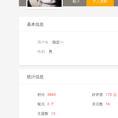
帖子
个人资料
基本信息
用户名
陆定一
性别
男
统计信息
积分
5860
好评度
170 点
银元
0 个
关注数
16
主题数
13