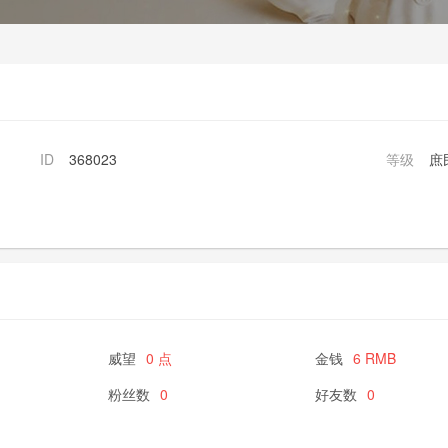
ID
368023
等级
庶
威望
0 点
金钱
6 RMB
粉丝数
0
好友数
0