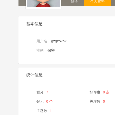
帖子
个人资料
基本信息
用户名
gzgzokok
性别
保密
统计信息
积分
7
好评度
0 点
银元
0 个
关注数
0
主题数
1