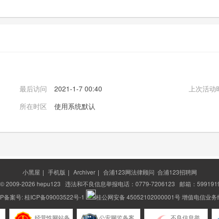
最后访问
2021-1-7 00:40
上次活动
所在时区
使用系统默认
小黑屋
|
手机版
|
Archiver
|
合浦123网法律顾问
合浦123招聘网
t © 2009-2026
hepu123
违法和不良信息举报电话：0779-7206123 邮箱：5991919
ICP备案号:
桂ICP备09003522号-1
桂公网安备 45052102000001号
增值电信业务经营
经营性网站备
公安网监备案
不良信息举