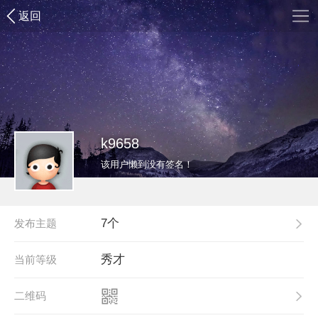
返回
k9658
该用户懒到没有签名！
7个
发布主题
秀才
当前等级
二维码